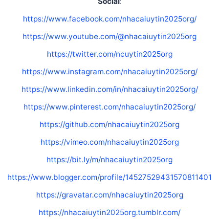
Social
:
https://www.facebook.com/nhacaiuytin2025org/
https://www.youtube.com/@nhacaiuytin2025org
https://twitter.com/ncuytin2025org
https://www.instagram.com/nhacaiuytin2025org/
https://www.linkedin.com/in/nhacaiuytin2025org/
https://www.pinterest.com/nhacaiuytin2025org/
https://github.com/nhacaiuytin2025org
https://vimeo.com/nhacaiuytin2025org
https://bit.ly/m/nhacaiuytin2025org
https://www.blogger.com/profile/14527529431570811401
https://gravatar.com/nhacaiuytin2025org
https://nhacaiuytin2025org.tumblr.com/