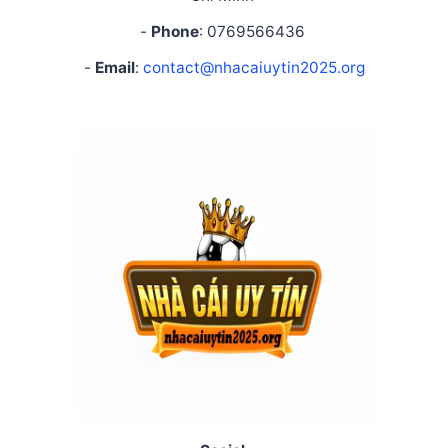
-
Phone
: 0769566436
-
Email
:
contact@nhacaiuytin2025.org