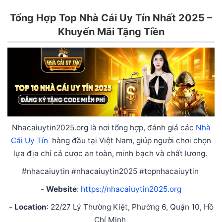
Tổng Hợp Top Nhà Cái Uy Tín Nhất 2025 –
Khuyến Mãi Tặng Tiền
Nhacaiuytin2025.org là nơi tổng hợp, đánh giá các
Nhà
Cái Uy Tín
hàng đầu tại Việt Nam, giúp người chơi chọn
lựa địa chỉ cá cược an toàn, minh bạch và chất lượng.
#nhacaiuytin #nhacaiuytin2025 #topnhacaiuytin
-
Website
:
https://nhacaiuytin2025.org
-
Location
: 22/27 Lý Thường Kiệt, Phường 6, Quận 10, Hồ
Chí Minh